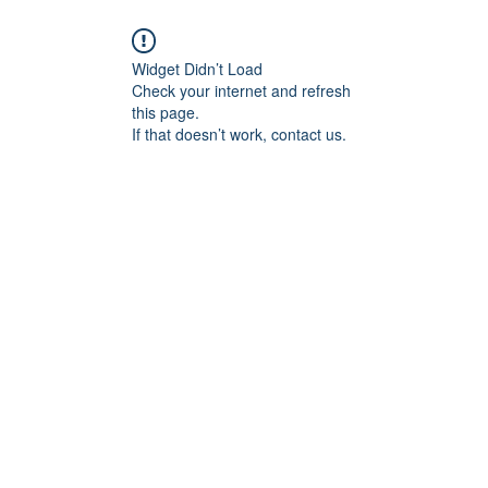
Widget Didn’t Load
Check your internet and refresh
this page.
If that doesn’t work, contact us.