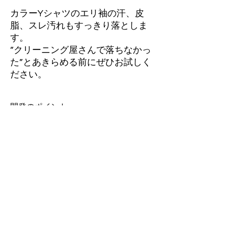
カラーYシャツのエリ袖の汗、皮
脂、スレ汚れもすっきり落としま
す。
”クリーニング屋さんで落ちなかっ
た”とあきらめる前にぜひお試しく
ださい。
開発のポイント
クリーニング屋さんに出してもなかなか落ち
使い方
ないYシャツの汚れ。
酸化した皮脂が蓄積してなかなか落とすこと
ができません。
つけ置き
取り扱い上の注意
つけ置きすることで汚れに作用してきれいに
参考URL
落とします。
https://www.youtube.com/watch?
蛍光増白剤を配合していないから色Yシャツ
v=YzhE5KOyvWY
本品は綿・麻・化学繊維にご使用いただけま
にぴったりです。
す。
シルク（絹）やウールなどの動物性繊維（柔
毛系）には使用できません。