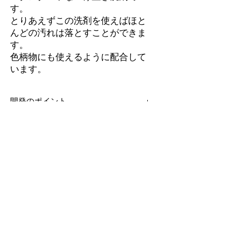
す。
とりあえずこの洗剤を使えばほと
んどの汚れは落とすことができま
す。
色柄物にも使えるように配合して
います。
開発のポイント
色柄物の洗濯物でも食べ物や汗皮脂を落とす
使い方
ように配合しています。
他のオーダーメード洗剤に比べると多少洗浄
力は落ちますが、水洗い可、漂白可のマーク
つけ置き
取り扱い上の注意
がついていればすべての洗濯物に使えます。
参考URL
https://www.youtube.com/watch?
v=YzhE5KOyvWY
本品は綿・麻・化学繊維にご使用いただけま
す。
シルク（絹）やウールなどの動物性繊維（柔
毛系）には使用できません。
ショップ・製品についてのお問い合わせ