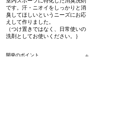
室内スポーツに特化した消臭洗剤
です。汗・ニオイをしっかりと消
臭してほしいというニーズにお応
えして作りました。
（つけ置きではなく、日常使いの
洗剤としてお使いください。｝
開発のポイント
洗濯で臭いを落とす方法には2種類ありま
使い方
す。
マスキングと分解消臭。
室内スポーツ用消臭洗剤は、緑茶成分(
植物
毎日使っている洗剤の代わりに使用してくだ
取り扱い上の注意
由来の消臭・除菌成分
)
が臭いを包み込んで
さい。
消臭します。
本品は綿・麻・化学繊維にご使用いただけま
す。
シルク（絹）やウールなどの動物性繊維（柔
毛系）には使用できません。
ショップ・製品についてのお問い合わせ
素材を必ずご確認のうえご使用ください。