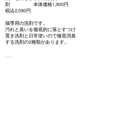
剤 本体価格1,900円
税込2,090円
猫専用の洗剤です。
汚れと臭いを徹底的に落とすつけ
置き洗剤と日常使いので徹底消臭
する洗剤の2種類があります。
開発のポイント
猫特有の臭いや汚れに特化した洗剤です。
使い方
つけ置き洗剤：酵素配合洗剤のつけ置きで汚
れや臭いの元を徹底的に除去します。
つけ置き洗剤の使用方法
取り扱い上の注意
強力消臭洗剤：臭いだけなら通常の洗濯方法
参考URL
でマスキングで消臭します。
https://www.youtube.com/watch?
v=YzhE5KOyvWY
本品は綿・麻・化学繊維にご使用いただけま
す。 シルク（絹）やウールなどの動物性繊
日常使い
維（柔毛系）には使用できません。 素材を