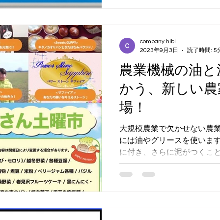
の通りとなります。 ■ 新し
め切り：毎週木曜日 午前9:0
曜日（週1回） ※木曜日の午
しては、翌週の金曜日発送
company hibi
い。 ■ お急ぎの場合につい
2023年9月3日
読了時間: 5
応いたしますのでお知らせく
農業機械の油と
ウィーク・お盆・年末年始な
かう、新しい農
ルデンウィークやお盆休み
ては発送スケジュールがか
場！
す。ご注文をいただいてか
ので変動します。
大規模農業で欠かせない農業
には油やグリースを使います
に付き、さらに泥がつくこ
とせない油と泥が混ざった
落とせなくなった汚れがた
廃棄。...