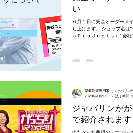
い
６月１日に完全オーダーメ
ち上げます。 ショップ名は
ａＰｒｏｄｕｃｔｓ）” 会
濯しています。 普段着だけ
ム、タオル、リネンなど。...
家庭洗濯専門家（ジャバリン
2023年4月27日
読了時間: 
ジャバリンがが
で紹介されます
出たかった番組の一つ”がっ