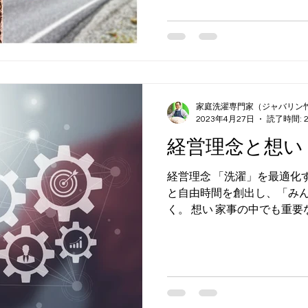
濯が好きな方はもちろん、興味
家庭洗濯専門家（ジャバリン
2023年4月27日
読了時間: 
経営理念と想い
経営理念 「洗濯」を最適化
と自由時間を創出し、「み
く。 想い 家事の中でも重要
濯は世界的には紀元前180
おいては平安時代の頃に洗
ます。...