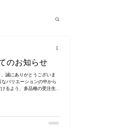
てのお知らせ
き、誠にありがとうございま
富なバリエーションの中から
だけるよう、多品種の受注生
）方式を採用しております。
とパッキング作業の効率化の
ルを【毎週金曜日の週1回】
になりました。 変更にとも
間と発送のタイミングは以下