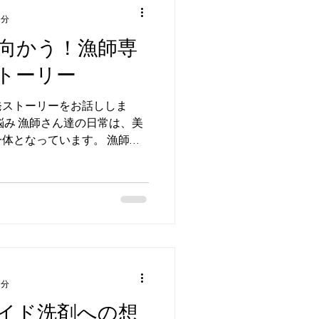
3分
向かう！漁師専
トーリー
発ストーリーをお話ししま
悩み 漁師さん達の日常は、美
体となっています。 漁師さ
ちろん、その浜の臭いが船や
とが困りごととなっていまし
2分
イド洗剤への想