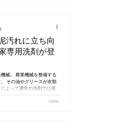
い発送スケジュール ご注文締
0 まで 商品の発送日：毎週金
前9:00以降のご注文につきま
となりますのでご注意くださ
て お急ぎの場合は、個別に対
分
ださいませ。 ■ ゴールデン
泥汚れに立ち向
どの長期休暇について ゴー
家専用洗剤が登
、年末年始の長期休みについ
わるので都度ご対応いたしま
ら個別にお知らせいたします
機械。 農業機械を整備する
。 その油やグリースが衣類
とによって通常の洗剤では落
汚れが頑固についています。
くさんついた衣類の行く末は