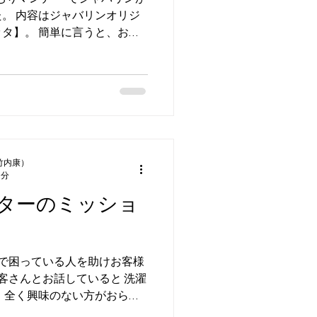
。 内容はジャバリンオリジ
タ】。 簡単に言うと、お客
代行サービスです。 アラワ
た】から。...
竹内康）
2分
ターのミッショ
濯で困っている人を助けお客様
お客さんとお話していると 洗濯
 全く興味のない方がおられ
声をおかけしていますが、 洗