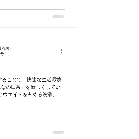
のない方も...
竹内康）
2分
することで、快適な生活環境
んなの日常」を新しくしてい
なウエイトを占める洗濯。 洗
0年よりも前に始まり、日本に
濯板が登場したと言われてい