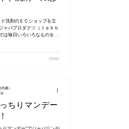
イド洗剤のＥＣショップを立
”ジャバプロダクツ（Ｊａｂｂ
社では毎日いろいろなものを洗
でなく、業務用のユニフォー
竹内康）
2分
っちりマンデー
！
ちりマンデー”でジャバリンが